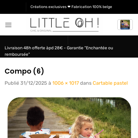
Passer
Créations exclusives ❤ Fabrication 100% belge
au
contenu
Livraison 48h offerte àpd 28€ - Garantie "Enchantée ou
remboursée"
Compo (6)
Publié
31/12/2025
à
1006 × 1017
dans
Cartable pastel