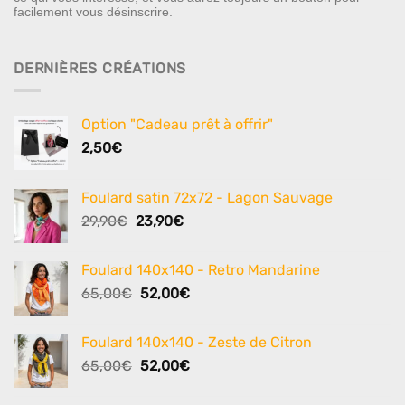
facilement vous désinscrire.
DERNIÈRES CRÉATIONS
Option "Cadeau prêt à offrir"
2,50
€
Foulard satin 72x72 - Lagon Sauvage
Le
Le
29,90
€
23,90
€
prix
prix
initial
actuel
Foulard 140x140 - Retro Mandarine
était :
est :
Le
Le
65,00
€
52,00
€
29,90€.
23,90€.
prix
prix
initial
actuel
Foulard 140x140 - Zeste de Citron
était :
est :
Le
Le
65,00
€
52,00
€
65,00€.
52,00€.
prix
prix
initial
actuel