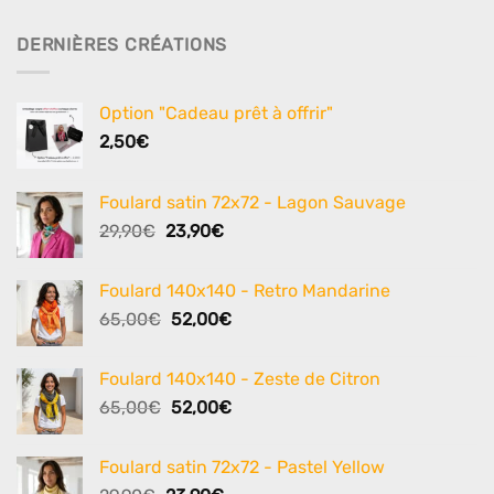
DERNIÈRES CRÉATIONS
Option "Cadeau prêt à offrir"
2,50
€
Foulard satin 72x72 - Lagon Sauvage
Le
Le
29,90
€
23,90
€
prix
prix
initial
actuel
Foulard 140x140 - Retro Mandarine
était :
est :
Le
Le
65,00
€
52,00
€
29,90€.
23,90€.
prix
prix
initial
actuel
Foulard 140x140 - Zeste de Citron
était :
est :
Le
Le
65,00
€
52,00
€
65,00€.
52,00€.
prix
prix
initial
actuel
Foulard satin 72x72 - Pastel Yellow
était :
est :