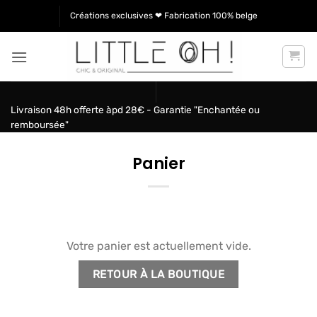
Passer
Créations exclusives ❤ Fabrication 100% belge
au
contenu
Livraison 48h offerte àpd 28€ - Garantie "Enchantée ou
remboursée"
Panier
Votre panier est actuellement vide.
RETOUR À LA BOUTIQUE