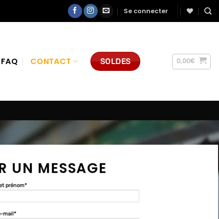
Se connecter
FAQ
CONTACT
SOLDES
0,00
€
R UN MESSAGE
et prénom*
e-mail*