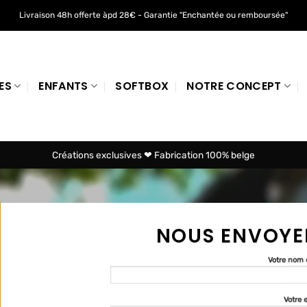
Livraison 48h offerte àpd 28€ - Garantie "Enchantée ou remboursée"
ES
ENFANTS
SOFTBOX
NOTRE CONCEPT
Créations exclusives ❤ Fabrication 100% belge
NOUS ENVOYE
Votre nom 
Votre 