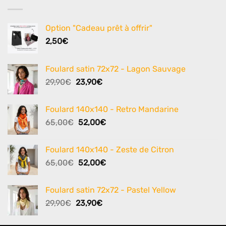
Option "Cadeau prêt à offrir"
2,50
€
Foulard satin 72x72 - Lagon Sauvage
Le
Le
29,90
€
23,90
€
prix
prix
initial
actuel
Foulard 140x140 - Retro Mandarine
était :
est :
Le
Le
65,00
€
52,00
€
29,90€.
23,90€.
prix
prix
initial
actuel
Foulard 140x140 - Zeste de Citron
était :
est :
Le
Le
65,00
€
52,00
€
65,00€.
52,00€.
prix
prix
initial
actuel
Foulard satin 72x72 - Pastel Yellow
était :
est :
Le
Le
29,90
€
23,90
€
65,00€.
52,00€.
prix
prix
initial
actuel