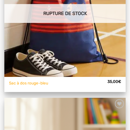
RUPTURE DE STOCK
35,00
€
Sac à dos rouge-bleu
Ajouter
à mes
articles
favoris