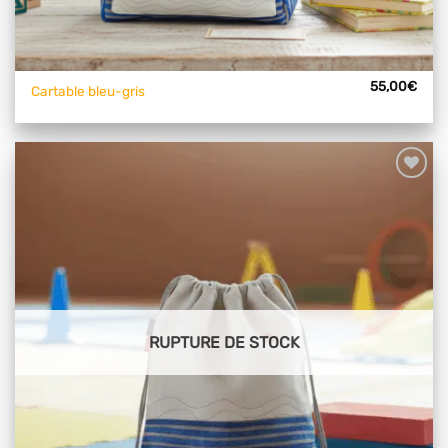
55,00
€
Cartable bleu-gris
Ajouter
à mes
articles
favoris
RUPTURE DE STOCK