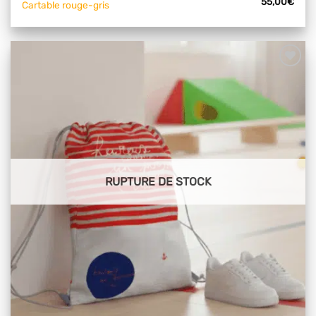
55,00
€
Cartable rouge-gris
Ajouter
à mes
articles
favoris
RUPTURE DE STOCK