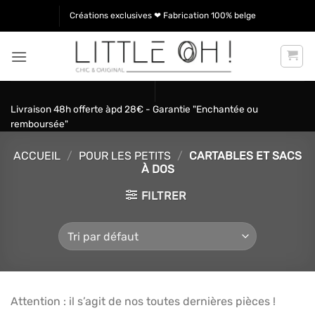
Passer
Créations exclusives ❤ Fabrication 100% belge
au
contenu
Livraison 48h offerte àpd 28€ - Garantie "Enchantée ou
remboursée"
ACCUEIL
/
POUR LES PETITS
/
CARTABLES ET SACS
À DOS
FILTRER
Attention : il s’agit de nos toutes dernières pièces !