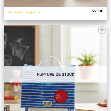
35,00
€
Sac à dos rouge-gris
Ajouter
à mes
articles
favoris
RUPTURE DE STOCK