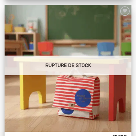
Ajouter
à mes
articles
favoris
RUPTURE DE STOCK