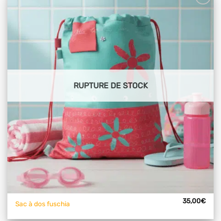
Ajouter
à mes
articles
favoris
RUPTURE DE STOCK
35,00
€
Sac à dos fuschia