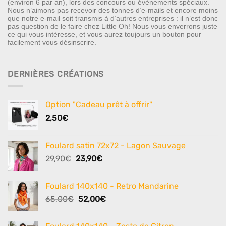
(environ 6 par an), lors des concours ou événements spéciaux.
Nous n’aimons pas recevoir des tonnes d’e-mails et encore moins
que notre e-mail soit transmis à d’autres entreprises : il n’est donc
pas question de le faire chez Little Oh! Nous vous enverrons juste
ce qui vous intéresse, et vous aurez toujours un bouton pour
facilement vous désinscrire.
DERNIÈRES CRÉATIONS
Option "Cadeau prêt à offrir"
2,50
€
Foulard satin 72x72 - Lagon Sauvage
Le
Le
29,90
€
23,90
€
prix
prix
initial
actuel
Foulard 140x140 - Retro Mandarine
était :
est :
Le
Le
65,00
€
52,00
€
29,90€.
23,90€.
prix
prix
initial
actuel