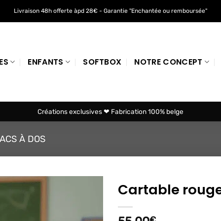
Livraison 48h offerte àpd 28€ - Garantie "Enchantée ou remboursée"
ES
ENFANTS
SOFTBOX
NOTRE CONCEPT
Créations exclusives ❤ Fabrication 100% belge
ACS À DOS
Cartable rouge
Ajouter
à mes
€