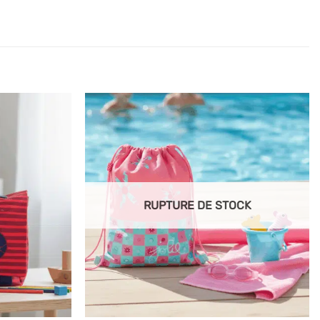
Ajouter
Ajouter
à mes
à mes
articles
articles
favoris
favoris
RUPTURE DE STOCK
+