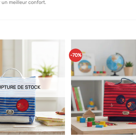
 un meilleur confort.
-70%
Ajouter
à mes
articles
favoris
UPTURE DE STOCK
+