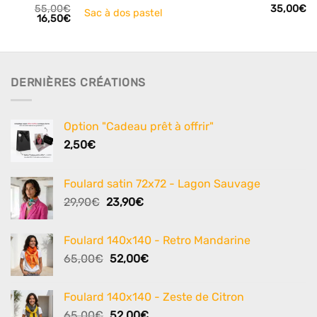
55,00
€
35,00
€
Sac à dos pastel
Le
Le
16,50
€
prix
prix
initial
actuel
était :
est :
55,00€.
16,50€.
DERNIÈRES CRÉATIONS
Option "Cadeau prêt à offrir"
2,50
€
Foulard satin 72x72 - Lagon Sauvage
Le
Le
29,90
€
23,90
€
prix
prix
initial
actuel
Foulard 140x140 - Retro Mandarine
était :
est :
Le
Le
65,00
€
52,00
€
29,90€.
23,90€.
prix
prix
initial
actuel
Foulard 140x140 - Zeste de Citron
était :
est :
Le
Le
65,00
€
52,00
€