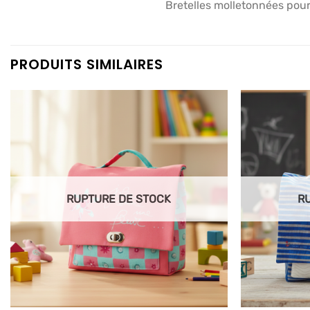
Bretelles molletonnées pour
PRODUITS SIMILAIRES
Ajouter
à mes
articles
favoris
RUPTURE DE STOCK
R
+
+