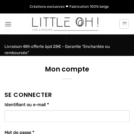
Passer
Créations exclusives ❤ Fabrication 100% belge
au
contenu
Livraison 48h offerte àpd 28€ - Garantie "Enchantée ou
remboursée"
Mon compte
SE CONNECTER
Obligatoire
Identifiant ou e-mail
*
Obligatoire
Mot de passe
*