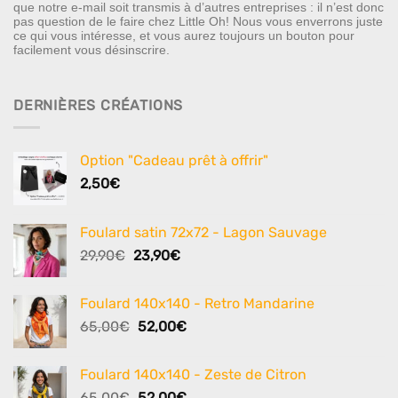
que notre e-mail soit transmis à d’autres entreprises : il n’est donc
pas question de le faire chez Little Oh! Nous vous enverrons juste
ce qui vous intéresse, et vous aurez toujours un bouton pour
facilement vous désinscrire.
DERNIÈRES CRÉATIONS
Option "Cadeau prêt à offrir"
2,50
€
Foulard satin 72x72 - Lagon Sauvage
Le
Le
29,90
€
23,90
€
prix
prix
initial
actuel
Foulard 140x140 - Retro Mandarine
était :
est :
Le
Le
65,00
€
52,00
€
29,90€.
23,90€.
prix
prix
initial
actuel
Foulard 140x140 - Zeste de Citron
était :
est :
Le
Le
65,00
€
52,00
€