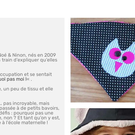
(Noé & Ninon, nés en 2009
n train d’expliquer qu’elles
occupation et se sentait
uoi pas moi !
« .
 un peu de tissu et elle
… pas incroyable, mais
t passée à de petits bavoirs,
éfis : pourquoi pas une
, non ? Et tant qu’on y est,
à l’école maternelle !