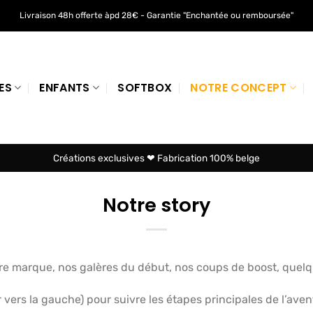
Livraison 48h offerte àpd 28€ - Garantie "Enchantée ou remboursée"
ES
ENFANTS
SOFTBOX
NOTRE CONCEPT
Créations exclusives ❤ Fabrication 100% belge
Notre story
otre marque, nos galères du début, nos coups de boost, quel
vers la gauche) pour suivre les étapes principales de l’avent