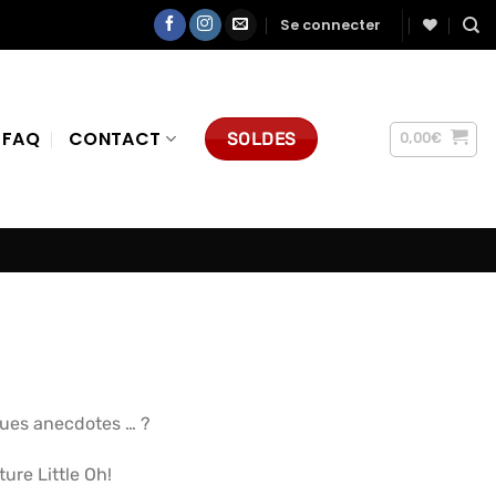
Se connecter
FAQ
CONTACT
SOLDES
0,00
€
ques anecdotes … ?
ure Little Oh!