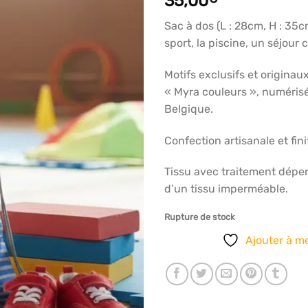
35,00
articles
favoris
Sac à dos (L : 28cm, H : 35c
sport, la piscine, un séjour 
Motifs exclusifs et origina
« Myra couleurs », numérisé
Belgique.
Confection artisanale et fini
Tissu avec traitement déper
d’un tissu imperméable.
Rupture de stock
Ajouter à me