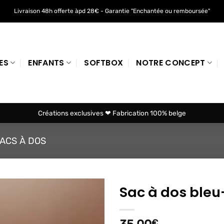
Livraison 48h offerte àpd 28€ - Garantie "Enchantée ou remboursée"
ES
ENFANTS
SOFTBOX
NOTRE CONCEPT
Créations exclusives ❤ Fabrication 100% belge
ACS À DOS
Sac à dos bleu
Ajouter
à mes
€