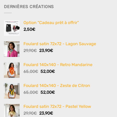
DERNIÈRES CRÉATIONS
Option "Cadeau prêt à offrir"
2,50
€
Foulard satin 72x72 - Lagon Sauvage
Le
Le
29,90
€
23,90
€
prix
prix
initial
actuel
Foulard 140x140 - Retro Mandarine
était :
est :
Le
Le
65,00
€
52,00
€
29,90€.
23,90€.
prix
prix
initial
actuel
Foulard 140x140 - Zeste de Citron
était :
est :
Le
Le
65,00
€
52,00
€
65,00€.
52,00€.
prix
prix
initial
actuel
Foulard satin 72x72 - Pastel Yellow
était :
est :
Le
Le
29,90
€
23,90
€
65,00€.
52,00€.