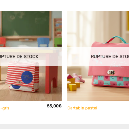
Ajouter
à mes
articles
favoris
UPTURE DE STOCK
RUPTURE DE STO
+
55,00
€
-gris
Cartable pastel