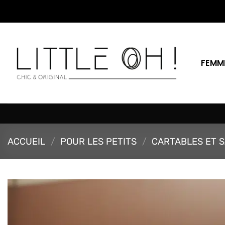
Passer
au
contenu
FEMM
ACCUEIL
/
POUR LES PETITS
/
CARTABLES ET S