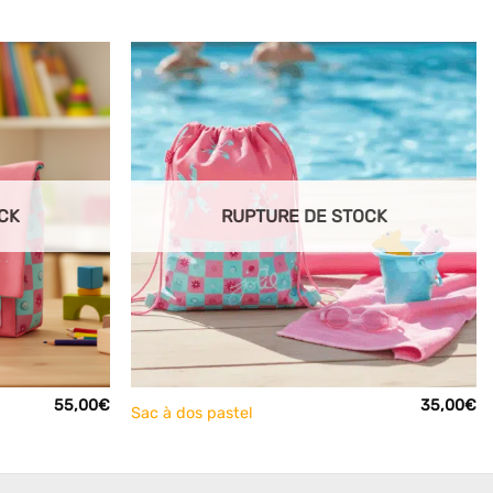
Ajouter
Ajouter
à mes
à mes
articles
articles
favoris
favoris
CK
RUPTURE DE STOCK
+
55,00
€
35,00
€
Sac à dos pastel