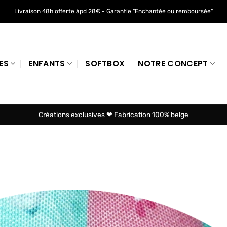
Livraison 48h offerte àpd 28€ - Garantie "Enchantée ou remboursée"
ES
ENFANTS
SOFTBOX
NOTRE CONCEPT
Créations exclusives ❤ Fabrication 100% belge