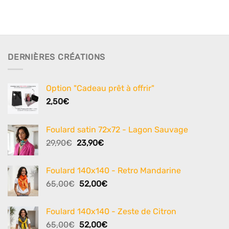
DERNIÈRES CRÉATIONS
Option "Cadeau prêt à offrir"
2,50
€
Foulard satin 72x72 - Lagon Sauvage
Le
Le
29,90
€
23,90
€
prix
prix
initial
actuel
Foulard 140x140 - Retro Mandarine
était :
est :
Le
Le
65,00
€
52,00
€
29,90€.
23,90€.
prix
prix
initial
actuel
Foulard 140x140 - Zeste de Citron
était :
est :
Le
Le
65,00
€
52,00
€
65,00€.
52,00€.