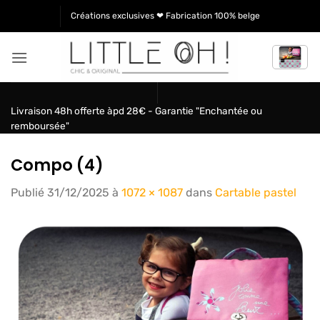
Passer
Créations exclusives ❤ Fabrication 100% belge
au
contenu
Livraison 48h offerte àpd 28€ - Garantie "Enchantée ou
remboursée"
Compo (4)
Publié
31/12/2025
à
1072 × 1087
dans
Cartable pastel