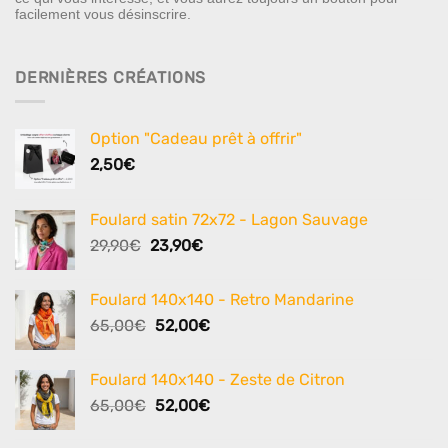
facilement vous désinscrire.
DERNIÈRES CRÉATIONS
Option "Cadeau prêt à offrir"
2,50
€
Foulard satin 72x72 - Lagon Sauvage
Le
Le
29,90
€
23,90
€
prix
prix
initial
actuel
Foulard 140x140 - Retro Mandarine
était :
est :
Le
Le
65,00
€
52,00
€
29,90€.
23,90€.
prix
prix
initial
actuel
Foulard 140x140 - Zeste de Citron
était :
est :
Le
Le
65,00
€
52,00
€
65,00€.
52,00€.
prix
prix
initial
actuel