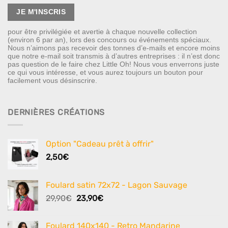
pour être privilégiée et avertie à chaque nouvelle collection
(environ 6 par an), lors des concours ou événements spéciaux.
Nous n’aimons pas recevoir des tonnes d’e-mails et encore moins
que notre e-mail soit transmis à d’autres entreprises : il n’est donc
pas question de le faire chez Little Oh! Nous vous enverrons juste
ce qui vous intéresse, et vous aurez toujours un bouton pour
facilement vous désinscrire.
DERNIÈRES CRÉATIONS
Option "Cadeau prêt à offrir"
2,50
€
Foulard satin 72x72 - Lagon Sauvage
Le
Le
29,90
€
23,90
€
prix
prix
initial
actuel
Foulard 140x140 - Retro Mandarine