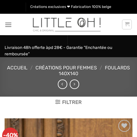
Passer
Créations exclusives ❤ Fabrication 100% belge
au
contenu
Livraison 48h offerte àpd 28€ - Garantie "Enchantée ou
remboursée"
ACCUEIL
/
CRÉATIONS POUR FEMMES
/
FOULARDS
140X140
FILTRER
-40%