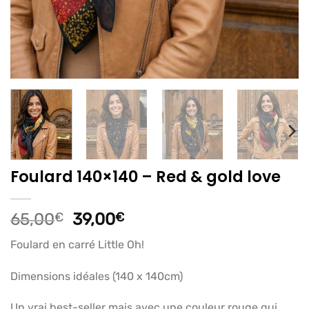
Foulard 140×140 – Red & gold love
Le
Le
65,00
€
39,00
€
prix
prix
Foulard en carré Little Oh!
initial
actuel
était :
est :
Dimensions idéales (140 x 140cm)
65,00€.
39,00€.
Un vrai best-seller mais avec une couleur rouge qui,