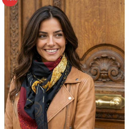
Ajouter
à mes
articles
favoris