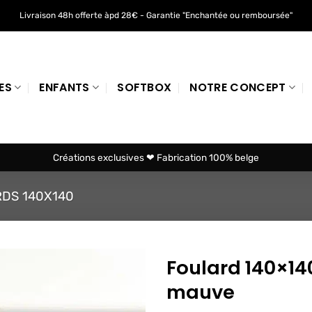
Livraison 48h offerte àpd 28€ - Garantie "Enchantée ou remboursée"
ES
ENFANTS
SOFTBOX
NOTRE CONCEPT
Créations exclusives ❤ Fabrication 100% belge
DS 140X140
Foulard 140×14
mauve
Ajouter
à mes