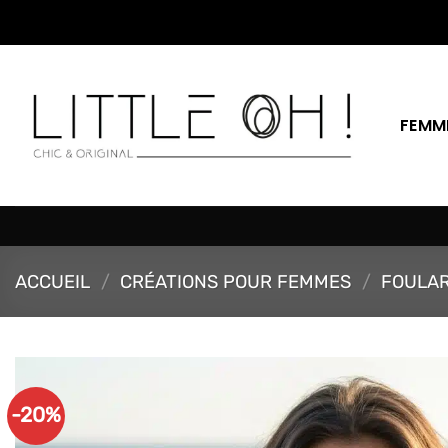
Passer
au
contenu
FEMM
ACCUEIL
/
CRÉATIONS POUR FEMMES
/
FOULAR
-20%