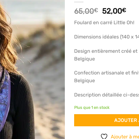
articles
Le
Le
65,00
€
52,00
€
favoris
prix
prix
Foulard en carré Little Oh!
initial
act
était :
est 
Dimensions idéales (140 x 
65,00€.
52,
Design entièrement créé et 
Belgique
Confection artisanale et fin
Belgique
Description détaillée ci-de
Plus que 1 en stock
AJOUTER 
Ajouter à me