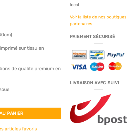
local
Voir la liste de nos boutiques
uel
partenaires
:
140cm)
00€.
PAIEMENT SÉCURISÉ
imprimé sur tissu en
itions de qualité premium en
LIVRAISON AVEC SUIVI
ssous
AU PANIER
s articles favoris