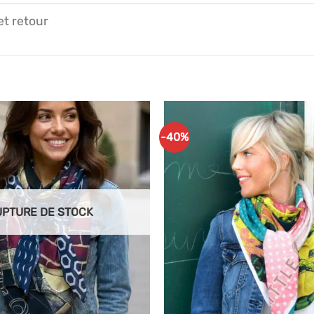
et retour
-40%
Ajouter
à mes
articles
favoris
UPTURE DE STOCK
+