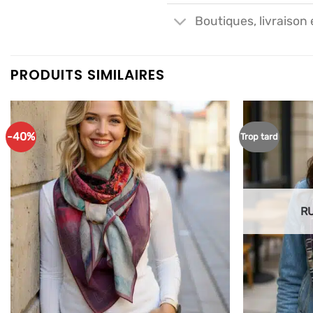
Boutiques, livraison 
PRODUITS SIMILAIRES
-40%
Trop tard
Ajouter
à mes
articles
favoris
R
+
+