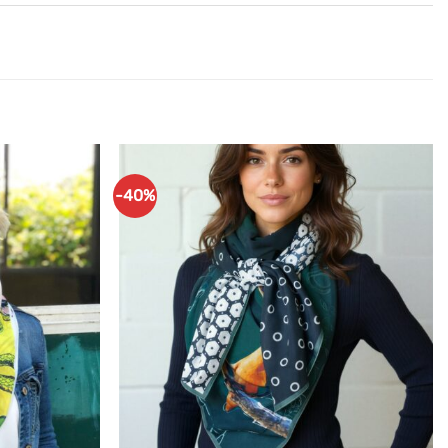
-40%
Ajouter
Ajouter
à mes
à mes
articles
articles
favoris
favoris
+