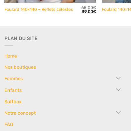
65,00
€
Foulard 140×140 – Reflets célestes
Foulard 140×14
Le
Le
Le
39,00
€
prix
prix
prix
actuel
initial
actuel
est :
était :
est :
39,00€.
65,00€.
39,00€.
PLAN DU SITE
Home
Nos boutiques
Femmes
Enfants
Softbox
Notre concept
FAQ