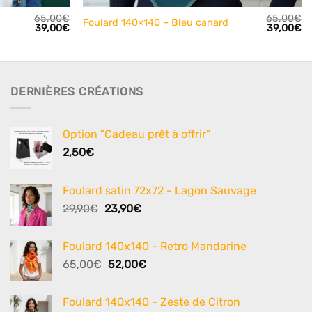
65,00
€
65,00
€
Foulard 140×140 – Bleu canard
Le
Le
Le
L
39,00
€
39,00
€
prix
prix
prix
pr
initial
actuel
initial
ac
était :
est :
était :
es
65,00€.
39,00€.
65,00€.
39
DERNIÈRES CRÉATIONS
Option "Cadeau prêt à offrir"
2,50
€
Foulard satin 72x72 - Lagon Sauvage
Le
Le
29,90
€
23,90
€
prix
prix
initial
actuel
Foulard 140x140 - Retro Mandarine
était :
est :
Le
Le
65,00
€
52,00
€
29,90€.
23,90€.
prix
prix
initial
actuel
Foulard 140x140 - Zeste de Citron
était :
est :