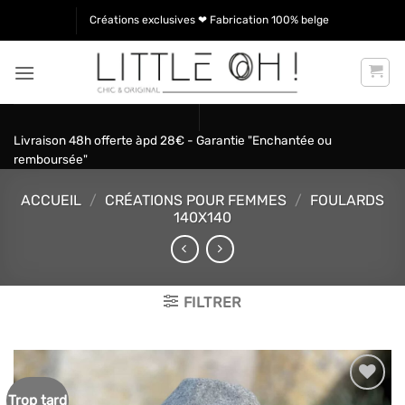
Passer
Créations exclusives ❤ Fabrication 100% belge
au
contenu
Livraison 48h offerte àpd 28€ - Garantie "Enchantée ou
remboursée"
ACCUEIL
/
CRÉATIONS POUR FEMMES
/
FOULARDS
140X140
FILTRER
Trop tard