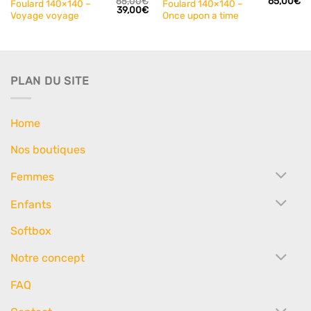
65,00
€
65,00
€
Foulard 140×140 –
Foulard 140×140 –
Le
Le
Le
39,00
€
Voyage voyage
Once upon a time
rix
prix
prix
actuel
initial
actuel
st :
était :
est :
39,00€.
65,00€.
39,00€.
PLAN DU SITE
Home
Nos boutiques
Femmes
Enfants
Softbox
Notre concept
FAQ