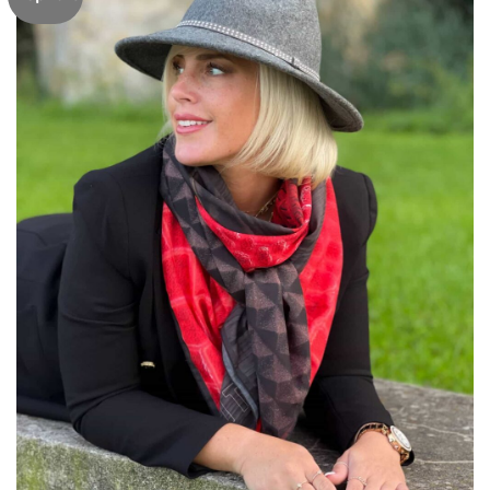
Ajouter
à mes
articles
favoris