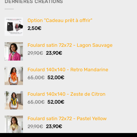
DERNIÈRES CRÉATIONS
Option "Cadeau prêt à offrir"
2,50
€
Foulard satin 72x72 - Lagon Sauvage
Le
Le
29,90
€
23,90
€
prix
prix
initial
actuel
Foulard 140x140 - Retro Mandarine
était :
est :
Le
Le
65,00
€
52,00
€
29,90€.
23,90€.
prix
prix
initial
actuel
Foulard 140x140 - Zeste de Citron
était :
est :
Le
Le
65,00
€
52,00
€
65,00€.
52,00€.
prix
prix
initial
actuel
Foulard satin 72x72 - Pastel Yellow
était :
est :
Le
Le
29,90
€
23,90
€
65,00€.
52,00€.
prix
prix