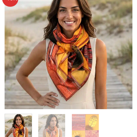
Ajouter
à mes
articles
favoris