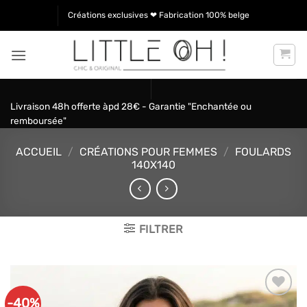
Passer
Créations exclusives ❤ Fabrication 100% belge
au
contenu
Livraison 48h offerte àpd 28€ - Garantie "Enchantée ou
remboursée"
ACCUEIL
/
CRÉATIONS POUR FEMMES
/
FOULARDS
140X140
FILTRER
-40%