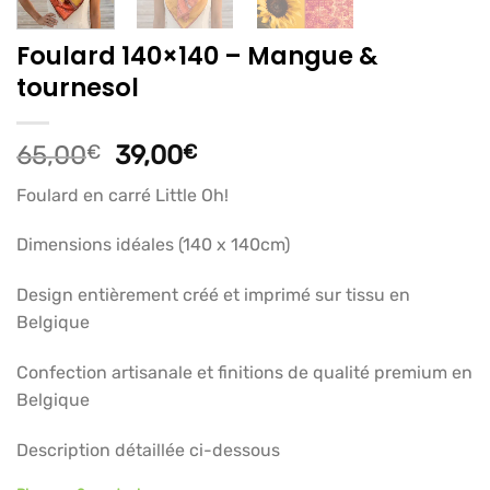
Foulard 140×140 – Mangue &
tournesol
Le
Le
65,00
€
39,00
€
prix
prix
Foulard en carré Little Oh!
initial
actuel
était :
est :
Dimensions idéales (140 x 140cm)
65,00€.
39,00€.
Design entièrement créé et imprimé sur tissu en
Belgique
Confection artisanale et finitions de qualité premium en
Belgique
Description détaillée ci-dessous