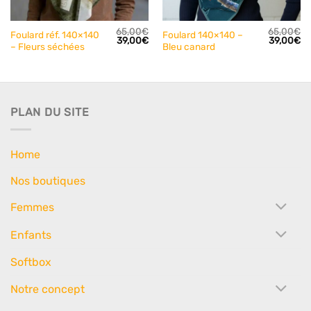
65,00
€
65,00
€
Foulard réf. 140×140
Foulard 140×140 –
Le
Le
Le
Le
L
39,00
€
39,00
€
– Fleurs séchées
Bleu canard
rix
prix
prix
prix
pr
actuel
initial
actuel
initial
ac
st :
était :
est :
était :
est
39,00€.
65,00€.
39,00€.
65,00€.
39
PLAN DU SITE
Home
Nos boutiques
Femmes
Enfants
Softbox
Notre concept