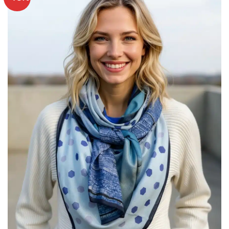
Ajouter
à mes
articles
favoris