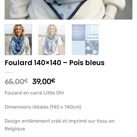
Foulard 140×140 – Pois bleus
Le
Le
65,00
€
39,00
€
prix
prix
Foulard en carré Little Oh!
initial
actuel
était :
est :
Dimensions idéales (140 x 140cm)
65,00€.
39,00€.
Design entièrement créé et imprimé sur tissu en
Belgique