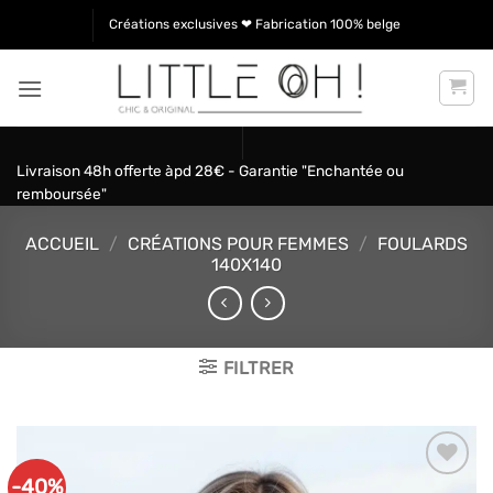
Passer
Créations exclusives ❤ Fabrication 100% belge
au
contenu
Livraison 48h offerte àpd 28€ - Garantie "Enchantée ou
remboursée"
ACCUEIL
/
CRÉATIONS POUR FEMMES
/
FOULARDS
140X140
FILTRER
-40%