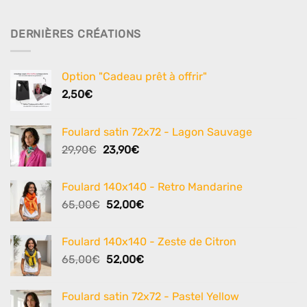
DERNIÈRES CRÉATIONS
Option "Cadeau prêt à offrir"
2,50
€
Foulard satin 72x72 - Lagon Sauvage
Le
Le
29,90
€
23,90
€
prix
prix
initial
actuel
Foulard 140x140 - Retro Mandarine
était :
est :
Le
Le
65,00
€
52,00
€
29,90€.
23,90€.
prix
prix
initial
actuel
Foulard 140x140 - Zeste de Citron
était :
est :
Le
Le
65,00
€
52,00
€
65,00€.
52,00€.
prix
prix
initial
actuel
Foulard satin 72x72 - Pastel Yellow
était :
est :