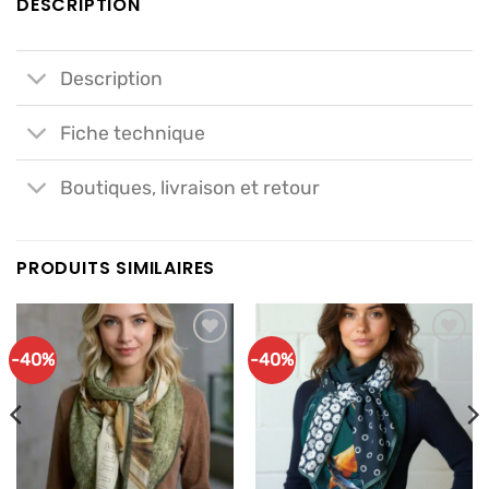
DESCRIPTION
Description
Fiche technique
Boutiques, livraison et retour
PRODUITS SIMILAIRES
-40%
-40%
Ajouter
Ajouter
à mes
à mes
articles
articles
favoris
favoris