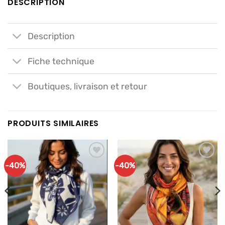
DESCRIPTION
Description
Fiche technique
Boutiques, livraison et retour
PRODUITS SIMILAIRES
-40%
-40%
Ajouter
Ajouter
à mes
à mes
articles
articles
favoris
favoris