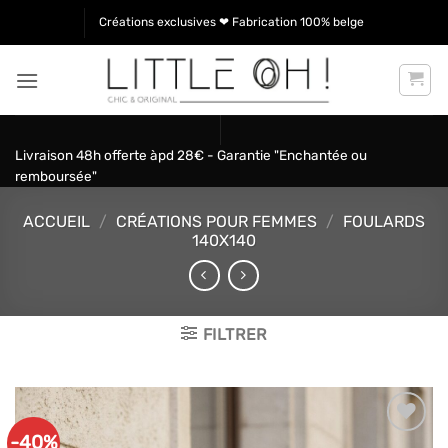
Passer
Créations exclusives ❤ Fabrication 100% belge
au
contenu
Livraison 48h offerte àpd 28€ - Garantie "Enchantée ou
remboursée"
ACCUEIL
/
CRÉATIONS POUR FEMMES
/
FOULARDS
140X140
FILTRER
-40%