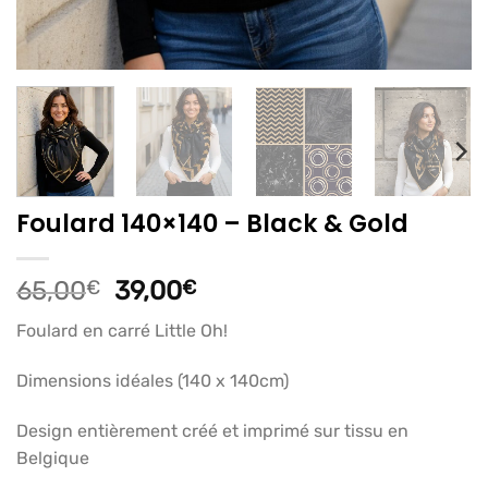
Foulard 140×140 – Black & Gold
Le
Le
65,00
€
39,00
€
prix
prix
Foulard en carré Little Oh!
initial
actuel
était :
est :
Dimensions idéales (140 x 140cm)
65,00€.
39,00€.
Design entièrement créé et imprimé sur tissu en
Belgique