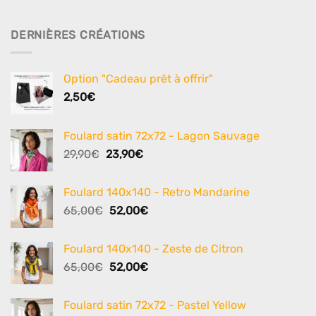
DERNIÈRES CRÉATIONS
Option "Cadeau prêt à offrir"
2,50
€
Foulard satin 72x72 - Lagon Sauvage
Le
Le
29,90
€
23,90
€
prix
prix
initial
actuel
Foulard 140x140 - Retro Mandarine
était :
est :
Le
Le
65,00
€
52,00
€
29,90€.
23,90€.
prix
prix
initial
actuel
Foulard 140x140 - Zeste de Citron
était :
est :
Le
Le
65,00
€
52,00
€
65,00€.
52,00€.
prix
prix
initial
actuel
Foulard satin 72x72 - Pastel Yellow
était :
est :