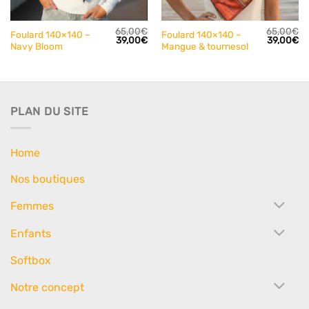
65,00
€
65,00
€
Foulard 140×140 –
Foulard 140×140 –
Le
Le
Le
L
39,00
€
39,00
€
Navy Bloom
Mangue & tournesol
prix
prix
prix
pr
initial
actuel
initial
ac
était :
est :
était :
est
65,00€.
39,00€.
65,00€.
39
PLAN DU SITE
Home
Nos boutiques
Femmes
Enfants
Softbox
Notre concept