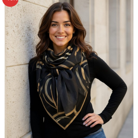
Ajouter
à mes
articles
favoris