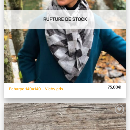
RUPTURE DE STOCK
75,00
€
Echarpe 140×140 – Vichy gris
Ajouter
à mes
articles