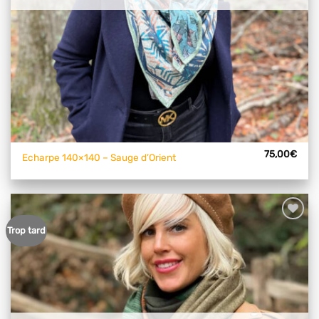
75,00
€
Echarpe 140×140 – Sauge d’Orient
Ajouter
Trop tard
à mes
articles
favoris