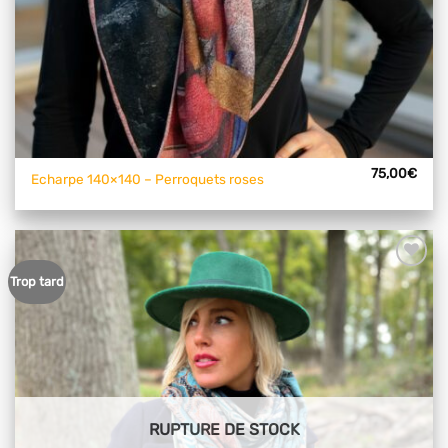
75,00
€
Echarpe 140×140 – Perroquets roses
Ajouter
Trop tard
à mes
articles
favoris
RUPTURE DE STOCK