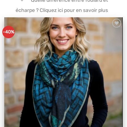
écharpe ? Cliquez ici pour en savoir plus
-40%
Ajouter
à mes
articles
favoris