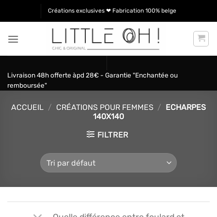
Passer
Créations exclusives ❤ Fabrication 100% belge
au
contenu
Livraison 48h offerte àpd 28€ - Garantie "Enchantée ou
remboursée"
ACCUEIL
/
CRÉATIONS POUR FEMMES
/
ECHARPES
140X140
FILTRER
Quelle différence entre foulard et