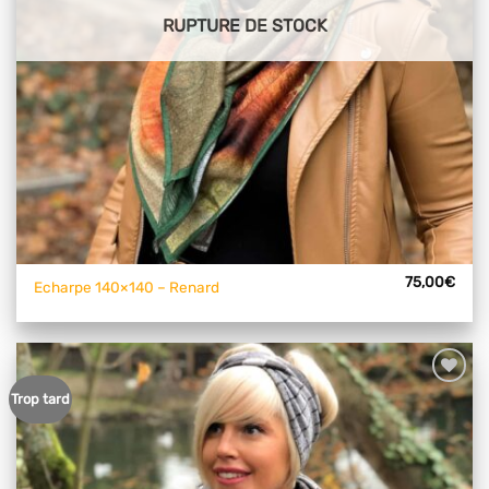
RUPTURE DE STOCK
75,00
€
Echarpe 140×140 – Renard
Ajouter
Trop tard
à mes
articles
favoris