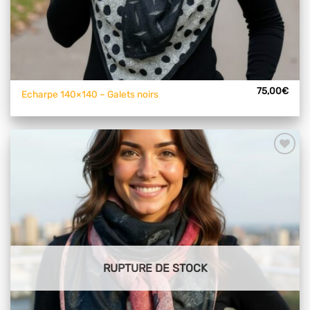
75,00
€
Echarpe 140×140 – Galets noirs
Ajouter
à mes
articles
favoris
RUPTURE DE STOCK