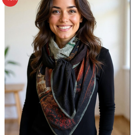
Ajouter
à mes
articles
favoris