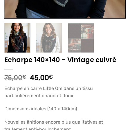
Echarpe 140×140 – Vintage cuivré
Le
Le
75,00
€
45,00
€
prix
prix
Echarpe en carré Little Oh! dans un tissu
initial
actuel
particulièrement chaud et doux.
était :
est :
75,00€.
45,00€.
Dimensions idéales (140 x 140cm)
Nouvelles finitions encore plus qualitatives et
traitement anti-boulochement.