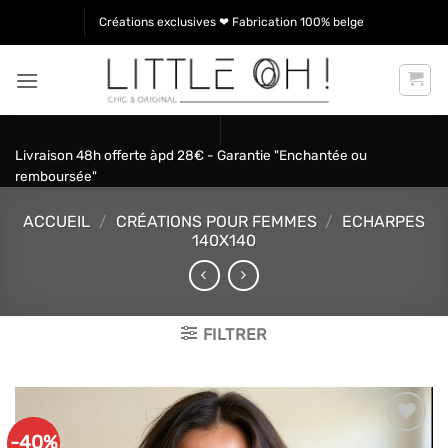
Passer
Créations exclusives ❤ Fabrication 100% belge
au
contenu
Livraison 48h offerte àpd 28€ - Garantie "Enchantée ou
remboursée"
ACCUEIL
/
CRÉATIONS POUR FEMMES
/
ECHARPES
140X140
FILTRER
-40%