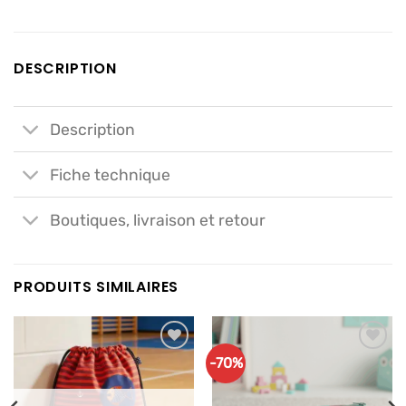
DESCRIPTION
Description
Fiche technique
Boutiques, livraison et retour
PRODUITS SIMILAIRES
-70%
Ajouter
Ajouter
à mes
à mes
articles
articles
favoris
favoris