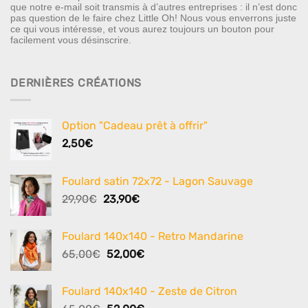
que notre e-mail soit transmis à d’autres entreprises : il n’est donc
pas question de le faire chez Little Oh! Nous vous enverrons juste
ce qui vous intéresse, et vous aurez toujours un bouton pour
facilement vous désinscrire.
DERNIÈRES CRÉATIONS
Option "Cadeau prêt à offrir"
2,50
€
Foulard satin 72x72 - Lagon Sauvage
Le
Le
29,90
€
23,90
€
prix
prix
initial
actuel
Foulard 140x140 - Retro Mandarine
était :
est :
Le
Le
65,00
€
52,00
€
29,90€.
23,90€.
prix
prix
initial
actuel
Foulard 140x140 - Zeste de Citron
était :
est :