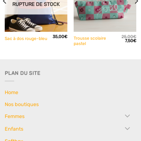
RUPTURE DE STOCK
35,00
€
25,00
€
Trousse scolaire
Sac à dos rouge-bleu
Le
L
7,50
€
pastel
prix
pr
initial
ac
était :
est
25,00€.
7,
PLAN DU SITE
Home
Nos boutiques
Femmes
Enfants