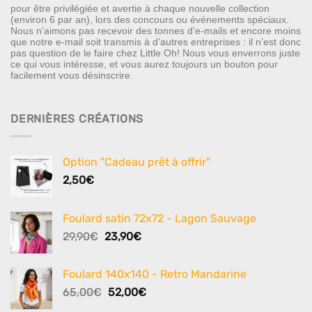
pour être privilégiée et avertie à chaque nouvelle collection
(environ 6 par an), lors des concours ou événements spéciaux.
Nous n’aimons pas recevoir des tonnes d’e-mails et encore moins
que notre e-mail soit transmis à d’autres entreprises : il n’est donc
pas question de le faire chez Little Oh! Nous vous enverrons juste
ce qui vous intéresse, et vous aurez toujours un bouton pour
facilement vous désinscrire.
DERNIÈRES CRÉATIONS
Option "Cadeau prêt à offrir"
2,50
€
Foulard satin 72x72 - Lagon Sauvage
Le
Le
29,90
€
23,90
€
prix
prix
initial
actuel
Foulard 140x140 - Retro Mandarine
était :
est :
Le
Le
65,00
€
52,00
€
29,90€.
23,90€.
prix
prix