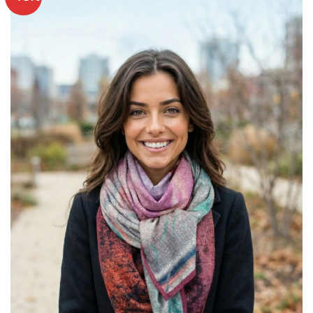
Ajouter
à mes
articles
favoris