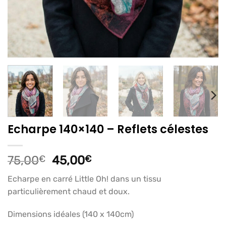
Echarpe 140×140 – Reflets célestes
Le
Le
75,00
€
45,00
€
prix
prix
Echarpe en carré Little Oh! dans un tissu
initial
actuel
particulièrement chaud et doux.
était :
est :
75,00€.
45,00€.
Dimensions idéales (140 x 140cm)