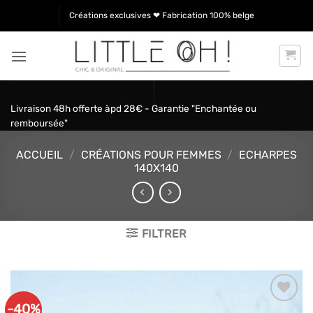
Passer
Créations exclusives ❤ Fabrication 100% belge
au
contenu
Livraison 48h offerte àpd 28€ - Garantie "Enchantée ou
remboursée"
ACCUEIL
/
CRÉATIONS POUR FEMMES
/
ECHARPES
140X140
FILTRER
-40%