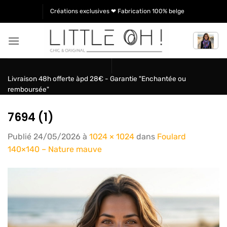
Passer
Créations exclusives ❤ Fabrication 100% belge
au
contenu
Livraison 48h offerte àpd 28€ - Garantie "Enchantée ou
remboursée"
7694 (1)
Publié
24/05/2026
à
1024 × 1024
dans
Foulard
140×140 – Nature mauve