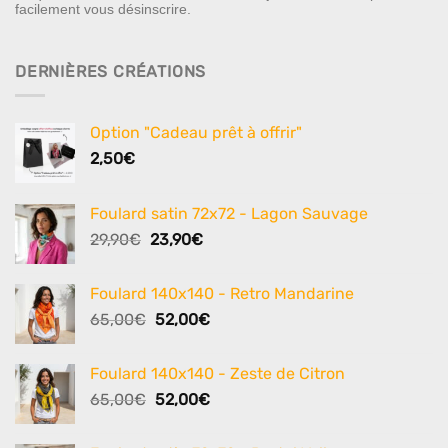
facilement vous désinscrire.
DERNIÈRES CRÉATIONS
Option "Cadeau prêt à offrir"
2,50
€
Foulard satin 72x72 - Lagon Sauvage
Le
Le
29,90
€
23,90
€
prix
prix
initial
actuel
Foulard 140x140 - Retro Mandarine
était :
est :
Le
Le
65,00
€
52,00
€
29,90€.
23,90€.
prix
prix
initial
actuel
Foulard 140x140 - Zeste de Citron
était :
est :
Le
Le
65,00
€
52,00
€
65,00€.
52,00€.
prix
prix
initial
actuel