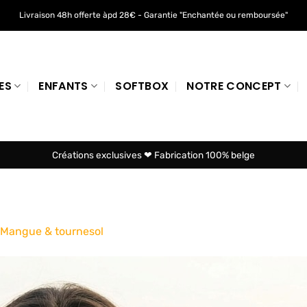
Livraison 48h offerte àpd 28€ - Garantie "Enchantée ou remboursée"
ES
ENFANTS
SOFTBOX
NOTRE CONCEPT
Créations exclusives ❤ Fabrication 100% belge
 Mangue & tournesol