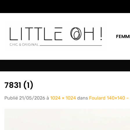
Passer
au
contenu
FEMM
7831 (1)
Publié
21/05/2026
à
1024 × 1024
dans
Foulard 140×140 –