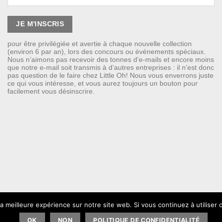
pour être privilégiée et avertie à chaque nouvelle collection
(environ 6 par an), lors des concours ou événements spéciaux.
Nous n’aimons pas recevoir des tonnes d’e-mails et encore moins
que notre e-mail soit transmis à d’autres entreprises : il n’est donc
pas question de le faire chez Little Oh! Nous vous enverrons juste
ce qui vous intéresse, et vous aurez toujours un bouton pour
facilement vous désinscrire.
la meilleure expérience sur notre site web. Si vous continuez à utiliser
OK
NON
POLITIQUE DE CONFIDENTIALITÉ