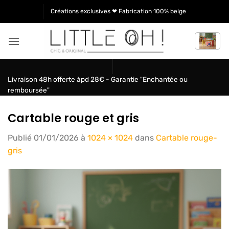
Passer
Créations exclusives ❤ Fabrication 100% belge
au
contenu
Livraison 48h offerte àpd 28€ - Garantie "Enchantée ou
remboursée"
Cartable rouge et gris
Publié
01/01/2026
à
1024 × 1024
dans
Cartable rouge-
gris