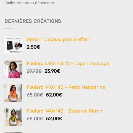
facilement vous désinscrire.
DERNIÈRES CRÉATIONS
Option "Cadeau prêt à offrir"
2,50
€
Foulard satin 72x72 - Lagon Sauvage
Le
Le
29,90
€
23,90
€
prix
prix
initial
actuel
Foulard 140x140 - Retro Mandarine
était :
est :
Le
Le
65,00
€
52,00
€
29,90€.
23,90€.
prix
prix
initial
actuel
Foulard 140x140 - Zeste de Citron
était :
est :
Le
Le
65,00
€
52,00
€
65,00€.
52,00€.
prix
prix
initial
actuel