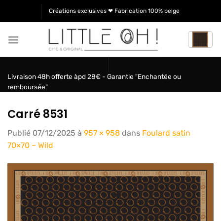
Passer
Créations exclusives ❤ Fabrication 100% belge
au
contenu
Livraison 48h offerte àpd 28€ - Garantie "Enchantée ou
remboursée"
Carré 8531
Publié
07/12/2025
à
957 × 958
dans
Foulard satin
70×70 – Wild