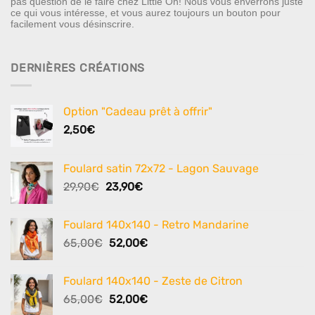
pas question de le faire chez Little Oh! Nous vous enverrons juste
ce qui vous intéresse, et vous aurez toujours un bouton pour
facilement vous désinscrire.
DERNIÈRES CRÉATIONS
Option "Cadeau prêt à offrir"
2,50
€
Foulard satin 72x72 - Lagon Sauvage
Le
Le
29,90
€
23,90
€
prix
prix
initial
actuel
Foulard 140x140 - Retro Mandarine
était :
est :
Le
Le
65,00
€
52,00
€
29,90€.
23,90€.
prix
prix
initial
actuel
Foulard 140x140 - Zeste de Citron
était :
est :
Le
Le
65,00
€
52,00
€
65,00€.
52,00€.
prix
prix