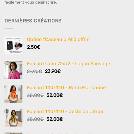
facilement vous désinscrire.
DERNIÈRES CRÉATIONS
Option "Cadeau prêt à offrir"
2,50
€
Foulard satin 72x72 - Lagon Sauvage
Le
Le
29,90
€
23,90
€
prix
prix
initial
actuel
Foulard 140x140 - Retro Mandarine
était :
est :
Le
Le
65,00
€
52,00
€
29,90€.
23,90€.
prix
prix
initial
actuel
Foulard 140x140 - Zeste de Citron
était :
est :
Le
Le
65,00
€
52,00
€
65,00€.
52,00€.
prix
prix
initial
actuel