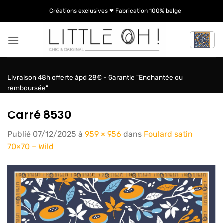
Passer
Créations exclusives ❤ Fabrication 100% belge
au
contenu
Livraison 48h offerte àpd 28€ - Garantie "Enchantée ou
remboursée"
Carré 8530
Publié
07/12/2025
à
959 × 956
dans
Foulard satin
70×70 – Wild