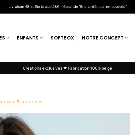
Livraison 48h offerte àpd 28€ - Garantie "Enchantée ou remboursée"
ES
ENFANTS
SOFTBOX
NOTRE CONCEPT
Créations exclusives ❤ Fabrication 100% belge
Mangue & tournesol