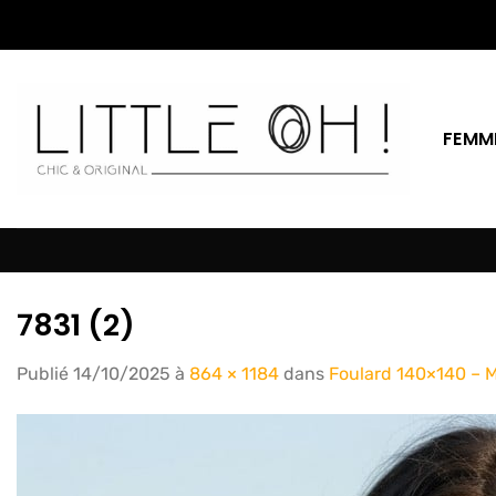
Passer
au
contenu
FEMM
7831 (2)
Publié
14/10/2025
à
864 × 1184
dans
Foulard 140×140 – 