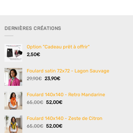
DERNIÈRES CRÉATIONS
Option "Cadeau prêt à offrir"
2,50
€
Foulard satin 72x72 - Lagon Sauvage
Le
Le
29,90
€
23,90
€
prix
prix
initial
actuel
Foulard 140x140 - Retro Mandarine
était :
est :
Le
Le
65,00
€
52,00
€
29,90€.
23,90€.
prix
prix
initial
actuel
Foulard 140x140 - Zeste de Citron
était :
est :
Le
Le
65,00
€
52,00
€
65,00€.
52,00€.
prix
prix