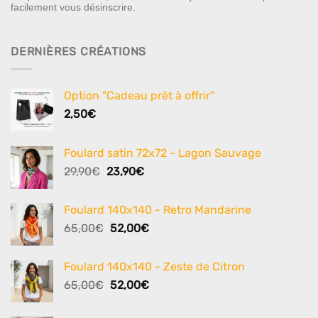
facilement vous désinscrire.
DERNIÈRES CRÉATIONS
Option "Cadeau prêt à offrir"
2,50
€
Foulard satin 72x72 - Lagon Sauvage
Le
Le
29,90
€
23,90
€
prix
prix
initial
actuel
Foulard 140x140 - Retro Mandarine
était :
est :
Le
Le
65,00
€
52,00
€
29,90€.
23,90€.
prix
prix
initial
actuel
Foulard 140x140 - Zeste de Citron
était :
est :
Le
Le
65,00
€
52,00
€
65,00€.
52,00€.
prix
prix
initial
actuel