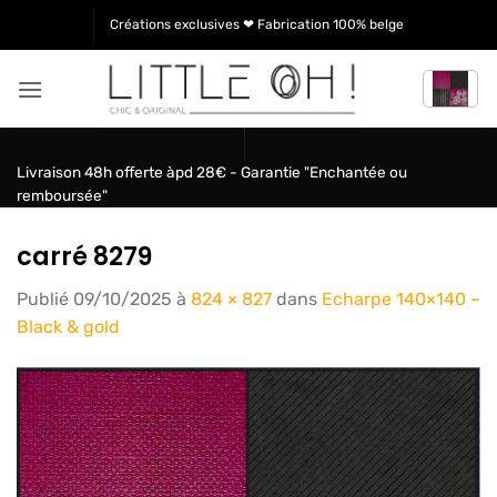
Passer
Créations exclusives ❤ Fabrication 100% belge
au
contenu
Livraison 48h offerte àpd 28€ - Garantie "Enchantée ou
remboursée"
carré 8279
Publié
09/10/2025
à
824 × 827
dans
Echarpe 140×140 –
Black & gold