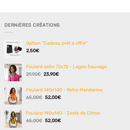
DERNIÈRES CRÉATIONS
Option "Cadeau prêt à offrir"
2,50
€
Foulard satin 72x72 - Lagon Sauvage
Le
Le
29,90
€
23,90
€
prix
prix
initial
actuel
Foulard 140x140 - Retro Mandarine
était :
est :
Le
Le
65,00
€
52,00
€
29,90€.
23,90€.
prix
prix
initial
actuel
Foulard 140x140 - Zeste de Citron
était :
est :
Le
Le
65,00
€
52,00
€
65,00€.
52,00€.
prix
prix