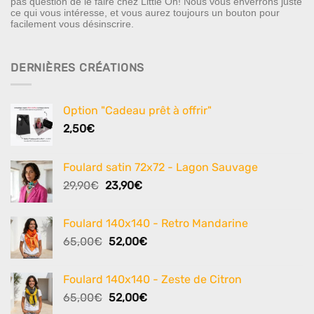
pas question de le faire chez Little Oh! Nous vous enverrons juste
ce qui vous intéresse, et vous aurez toujours un bouton pour
facilement vous désinscrire.
DERNIÈRES CRÉATIONS
Option "Cadeau prêt à offrir"
2,50
€
Foulard satin 72x72 - Lagon Sauvage
Le
Le
29,90
€
23,90
€
prix
prix
initial
actuel
Foulard 140x140 - Retro Mandarine
était :
est :
Le
Le
65,00
€
52,00
€
29,90€.
23,90€.
prix
prix
initial
actuel
Foulard 140x140 - Zeste de Citron
était :
est :
Le
Le
65,00
€
52,00
€
65,00€.
52,00€.
prix
prix