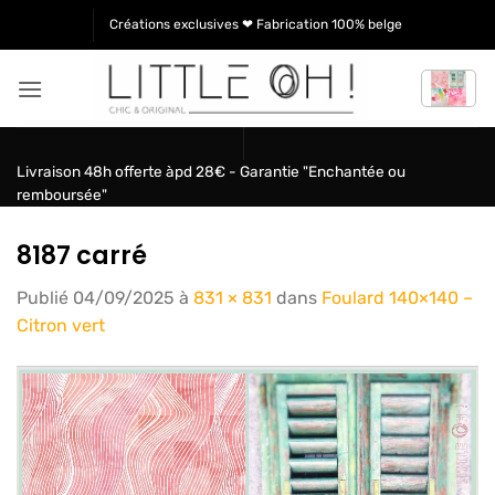
Passer
Créations exclusives ❤ Fabrication 100% belge
au
contenu
Livraison 48h offerte àpd 28€ - Garantie "Enchantée ou
remboursée"
8187 carré
Publié
04/09/2025
à
831 × 831
dans
Foulard 140×140 –
Citron vert