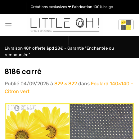
Passer
Créations exclusives ❤ Fabrication 100% belge
au
contenu
Livraison 48h offerte àpd 28€ - Garantie "Enchantée ou
remboursée"
8186 carré
Publié
04/09/2025
à
829 × 822
dans
Foulard 140×140 –
Citron vert