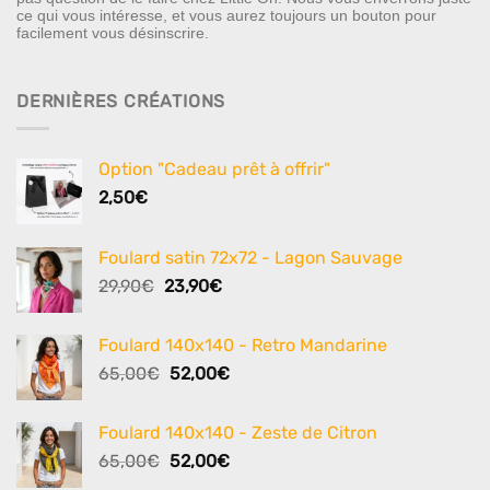
ce qui vous intéresse, et vous aurez toujours un bouton pour
facilement vous désinscrire.
DERNIÈRES CRÉATIONS
Option "Cadeau prêt à offrir"
2,50
€
Foulard satin 72x72 - Lagon Sauvage
Le
Le
29,90
€
23,90
€
prix
prix
initial
actuel
Foulard 140x140 - Retro Mandarine
était :
est :
Le
Le
65,00
€
52,00
€
29,90€.
23,90€.
prix
prix
initial
actuel
Foulard 140x140 - Zeste de Citron
était :
est :
Le
Le
65,00
€
52,00
€
65,00€.
52,00€.
prix
prix