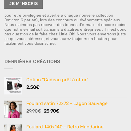
pour être privilégiée et avertie à chaque nouvelle collection
(environ 6 par an), lors des concours ou événements spéciaux.
Nous n’aimons pas recevoir des tonnes d’e-mails et encore moins
que notre e-mail soit transmis à d’autres entreprises : il n’est donc
pas question de le faire chez Little Oh! Nous vous enverrons juste
ce qui vous intéresse, et vous aurez toujours un bouton pour
facilement vous désinscrire.
DERNIÈRES CRÉATIONS
Option "Cadeau prêt à offrir"
2,50
€
Foulard satin 72x72 - Lagon Sauvage
Le
Le
29,90
€
23,90
€
prix
prix
initial
actuel
Foulard 140x140 - Retro Mandarine
était :
est :