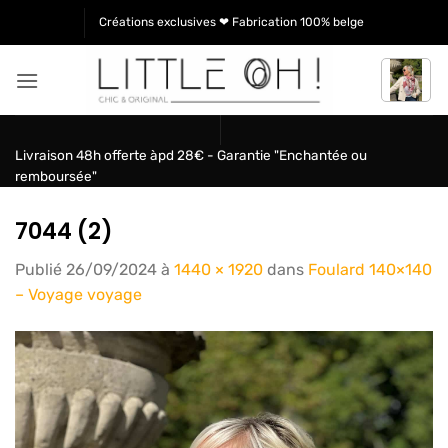
Passer
Créations exclusives ❤ Fabrication 100% belge
au
contenu
Livraison 48h offerte àpd 28€ - Garantie "Enchantée ou
remboursée"
7044 (2)
Publié
26/09/2024
à
1440 × 1920
dans
Foulard 140×140
– Voyage voyage