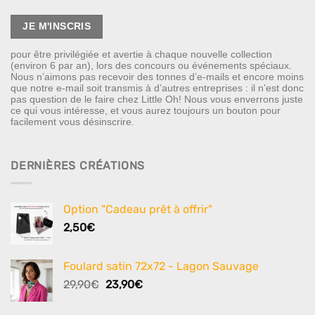
pour être privilégiée et avertie à chaque nouvelle collection
(environ 6 par an), lors des concours ou événements spéciaux.
Nous n’aimons pas recevoir des tonnes d’e-mails et encore moins
que notre e-mail soit transmis à d’autres entreprises : il n’est donc
pas question de le faire chez Little Oh! Nous vous enverrons juste
ce qui vous intéresse, et vous aurez toujours un bouton pour
facilement vous désinscrire.
DERNIÈRES CRÉATIONS
Option "Cadeau prêt à offrir"
2,50
€
Foulard satin 72x72 - Lagon Sauvage
Le
Le
29,90
€
23,90
€
prix
prix
initial
actuel