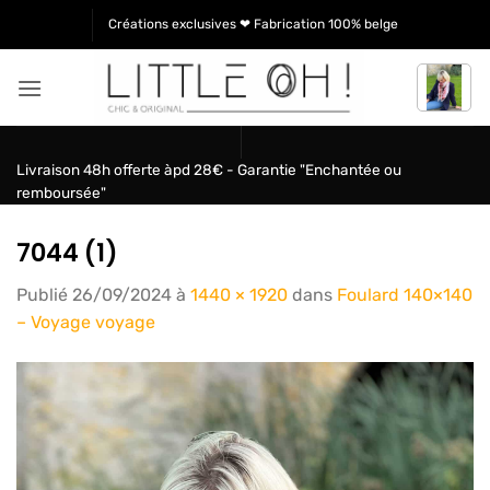
Passer
Créations exclusives ❤ Fabrication 100% belge
au
contenu
Livraison 48h offerte àpd 28€ - Garantie "Enchantée ou
remboursée"
7044 (1)
Publié
26/09/2024
à
1440 × 1920
dans
Foulard 140×140
– Voyage voyage