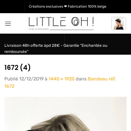
Passer
Créations exclusives ❤ Fabrication 100% belge
au
contenu
Livraison 48h offerte àpd 28€ - Garantie "Enchantée ou
remboursée"
1672 (4)
Publié
12/12/2019
à
1440 × 1920
dans
Bandeau réf.
1672