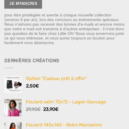
pour être privilégiée et avertie à chaque nouvelle collection
(environ 6 par an), lors des concours ou événements spéciaux.
Nous n’aimons pas recevoir des tonnes d’e-mails et encore moins
que notre e-mail soit transmis à d’autres entreprises : il n’est donc
pas question de le faire chez Little Oh! Nous vous enverrons juste
ce qui vous intéresse, et vous aurez toujours un bouton pour
facilement vous désinscrire.
DERNIÈRES CRÉATIONS
Option "Cadeau prêt à offrir"
2,50
€
Foulard satin 72x72 - Lagon Sauvage
Le
Le
29,90
€
23,90
€
prix
prix
initial
actuel
Foulard 140x140 - Retro Mandarine
était :
est :