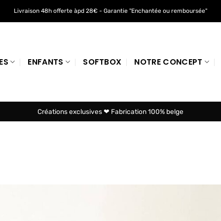
Livraison 48h offerte àpd 28€ - Garantie "Enchantée ou remboursée"
ES
ENFANTS
SOFTBOX
NOTRE CONCEPT
Créations exclusives ❤ Fabrication 100% belge