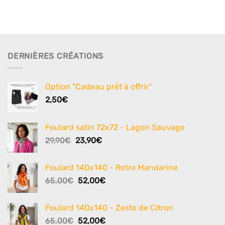
DERNIÈRES CRÉATIONS
Option "Cadeau prêt à offrir"
2,50
€
Foulard satin 72x72 - Lagon Sauvage
Le
Le
29,90
€
23,90
€
prix
prix
initial
actuel
Foulard 140x140 - Retro Mandarine
était :
est :
Le
Le
65,00
€
52,00
€
29,90€.
23,90€.
prix
prix
initial
actuel
Foulard 140x140 - Zeste de Citron
était :
est :
Le
Le
65,00
€
52,00
€
65,00€.
52,00€.