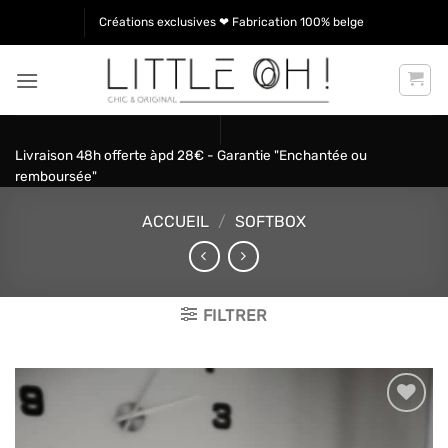
Passer
Créations exclusives ❤ Fabrication 100% belge
au
contenu
Livraison 48h offerte àpd 28€ - Garantie "Enchantée ou
remboursée"
ACCUEIL
/
SOFTBOX
FILTRER
Ajouter