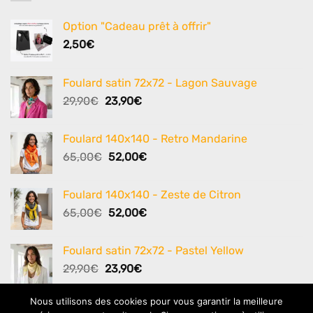
Option "Cadeau prêt à offrir"
2,50
€
Foulard satin 72x72 - Lagon Sauvage
Le
Le
29,90
€
23,90
€
prix
prix
initial
actuel
Foulard 140x140 - Retro Mandarine
était :
est :
Le
Le
65,00
€
52,00
€
29,90€.
23,90€.
prix
prix
initial
actuel
Foulard 140x140 - Zeste de Citron
était :
est :
Le
Le
65,00
€
52,00
€
65,00€.
52,00€.
prix
prix
initial
actuel
Foulard satin 72x72 - Pastel Yellow
était :
est :
Le
Le
29,90
€
23,90
€
65,00€.
52,00€.
prix
prix
initial
actuel
Nous utilisons des cookies pour vous garantir la meilleure
était :
est :