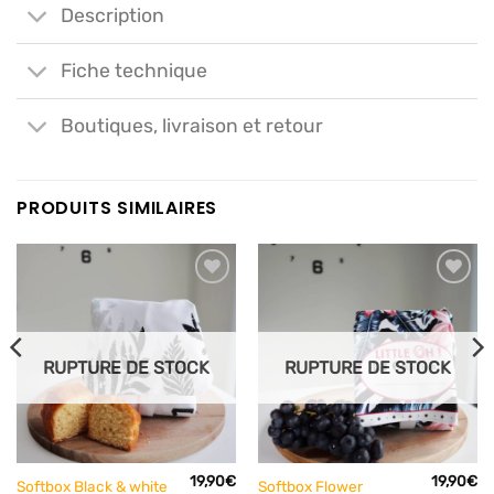
Description
Fiche technique
Boutiques, livraison et retour
PRODUITS SIMILAIRES
Ajouter
Ajouter
à mes
à mes
articles
articles
favoris
favoris
RUPTURE DE STOCK
RUPTURE DE STOCK
19,90
€
19,90
€
Softbox Black & white
Softbox Flower