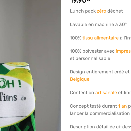
19,90
articles
favoris
Lunch pack
zéro
déchet
Lavable en machine à 30°
100%
tissu alimentaire
à l’in
100% polyester avec
impres
et personnalisable
Design entièrement créé et 
Belgique
Confection
artisanale
et fin
Concept testé durant
1 an
p
lancer la commercialisation
Description détaillée ci-de