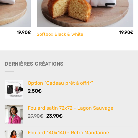
+
19,90
€
19,90
€
Softbox Black & white
DERNIÈRES CRÉATIONS
Option "Cadeau prêt à offrir"
2,50
€
Foulard satin 72x72 - Lagon Sauvage
Le
Le
29,90
€
23,90
€
prix
prix
initial
actuel
Foulard 140x140 - Retro Mandarine
était :
est :