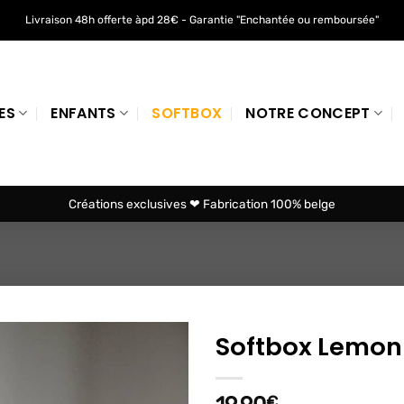
Livraison 48h offerte àpd 28€ - Garantie "Enchantée ou remboursée"
ES
ENFANTS
SOFTBOX
NOTRE CONCEPT
Créations exclusives ❤ Fabrication 100% belge
Softbox Lemon
Ajouter
à mes
€