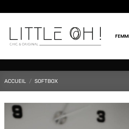
Passer
au
contenu
FEMM
ACCUEIL
/
SOFTBOX