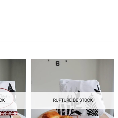
Ajouter
Ajouter
à mes
à mes
articles
articles
favoris
favoris
CK
RUPTURE DE STOCK