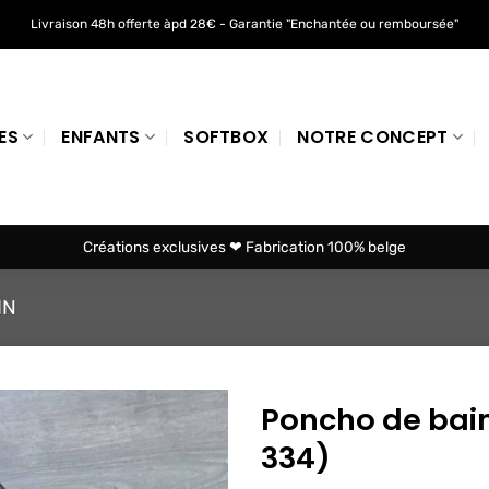
Livraison 48h offerte àpd 28€ - Garantie "Enchantée ou remboursée"
ES
ENFANTS
SOFTBOX
NOTRE CONCEPT
Créations exclusives ❤ Fabrication 100% belge
IN
Poncho de bain
334)
Ajouter
à mes