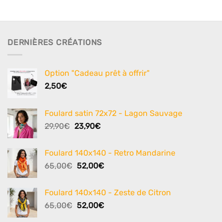
DERNIÈRES CRÉATIONS
Option "Cadeau prêt à offrir"
2,50
€
Foulard satin 72x72 - Lagon Sauvage
Le
Le
29,90
€
23,90
€
prix
prix
initial
actuel
Foulard 140x140 - Retro Mandarine
était :
est :
Le
Le
65,00
€
52,00
€
29,90€.
23,90€.
prix
prix
initial
actuel
Foulard 140x140 - Zeste de Citron
était :
est :
Le
Le
65,00
€
52,00
€
65,00€.
52,00€.
prix
prix