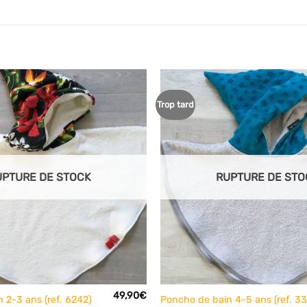
Trop tard
Ajouter
à mes
articles
favoris
UPTURE DE STOCK
RUPTURE DE STO
+
49,90
€
 2-3 ans (ref. 6242)
Poncho de bain 4-5 ans (ref. 33