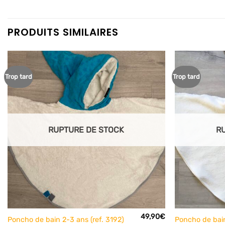
PRODUITS SIMILAIRES
Trop tard
Trop tard
Ajouter
à mes
articles
favoris
RUPTURE DE STOCK
R
+
+
49,90
€
Poncho de bain 2-3 ans (ref. 3192)
Poncho de bain