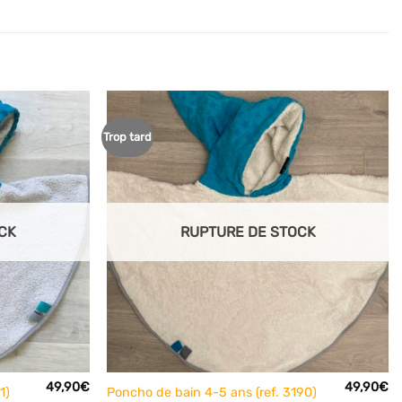
Trop tard
Ajouter
Ajouter
à mes
à mes
articles
articles
favoris
favoris
CK
RUPTURE DE STOCK
+
49,90
€
49,90
€
1)
Poncho de bain 4-5 ans (ref. 3190)