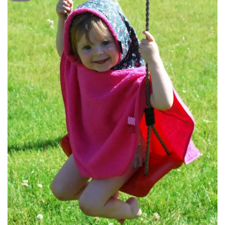
à mes
articles
favoris