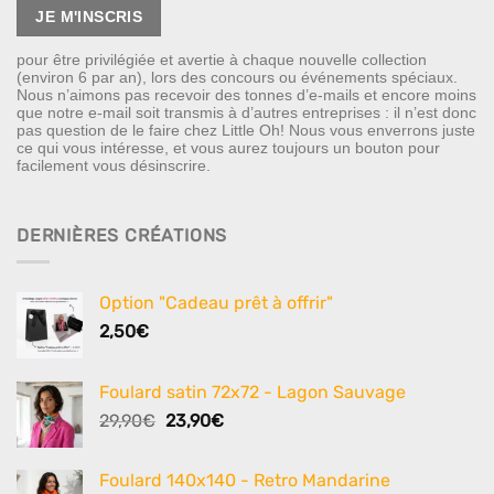
pour être privilégiée et avertie à chaque nouvelle collection
(environ 6 par an), lors des concours ou événements spéciaux.
Nous n’aimons pas recevoir des tonnes d’e-mails et encore moins
que notre e-mail soit transmis à d’autres entreprises : il n’est donc
pas question de le faire chez Little Oh! Nous vous enverrons juste
ce qui vous intéresse, et vous aurez toujours un bouton pour
facilement vous désinscrire.
DERNIÈRES CRÉATIONS
Option "Cadeau prêt à offrir"
2,50
€
Foulard satin 72x72 - Lagon Sauvage
Le
Le
29,90
€
23,90
€
prix
prix
initial
actuel
Foulard 140x140 - Retro Mandarine
était :
est :