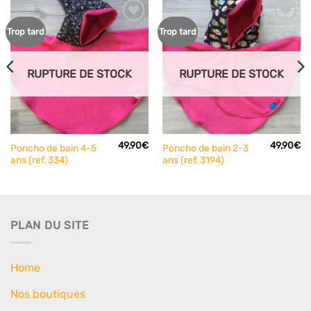
Ajouter
Ajouter
Trop tard
Trop tard
à mes
à mes
articles
articles
favoris
favoris
RUPTURE DE STOCK
RUPTURE DE STOCK
49,90
€
49,90
€
Poncho de bain 4-5
Poncho de bain 2-3
ans (ref. 334)
ans (ref. 3194)
PLAN DU SITE
Home
Nos boutiques