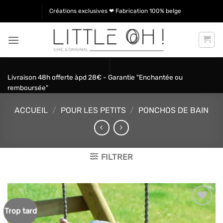
Passer
Créations exclusives ❤ Fabrication 100% belge
au
contenu
Livraison 48h offerte àpd 28€ - Garantie "Enchantée ou
remboursée"
ACCUEIL
/
POUR LES PETITS
/
PONCHOS DE BAIN
FILTRER
Trop tard
Ajouter