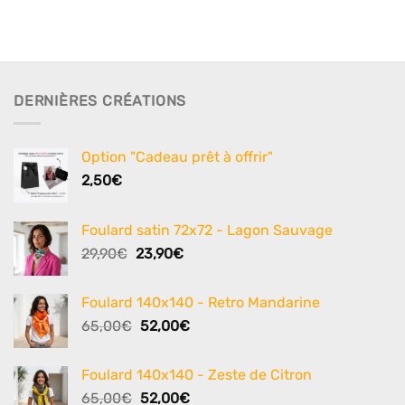
DERNIÈRES CRÉATIONS
Option "Cadeau prêt à offrir"
2,50
€
Foulard satin 72x72 - Lagon Sauvage
Le
Le
29,90
€
23,90
€
prix
prix
initial
actuel
Foulard 140x140 - Retro Mandarine
était :
est :
Le
Le
65,00
€
52,00
€
29,90€.
23,90€.
prix
prix
initial
actuel
Foulard 140x140 - Zeste de Citron
était :
est :
Le
Le
65,00
€
52,00
€
65,00€.
52,00€.