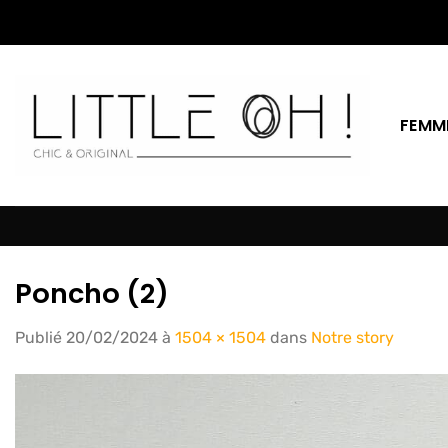
Passer
au
contenu
FEMM
Poncho (2)
Publié
20/02/2024
à
1504 × 1504
dans
Notre story