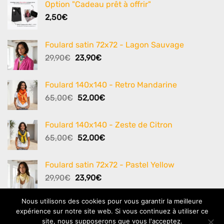
Option "Cadeau prêt à offrir"
2,50
€
Foulard satin 72x72 - Lagon Sauvage
Le
Le
29,90
€
23,90
€
prix
prix
initial
actuel
Foulard 140x140 - Retro Mandarine
était :
est :
Le
Le
65,00
€
52,00
€
29,90€.
23,90€.
prix
prix
initial
actuel
Foulard 140x140 - Zeste de Citron
était :
est :
Le
Le
65,00
€
52,00
€
65,00€.
52,00€.
prix
prix
initial
actuel
Foulard satin 72x72 - Pastel Yellow
était :
est :
Le
Le
29,90
€
23,90
€
65,00€.
52,00€.
prix
prix
initial
actuel
Nous utilisons des cookies pour vous garantir la meilleure
était :
est :
expérience sur notre site web. Si vous continuez à utiliser ce
29,90€.
23,90€.
site, nous supposerons que vous l'acceptez.
Bancontact
PayPal
Visa
MasterCard
Maestro
Stripe
Bank