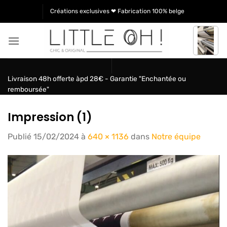
Passer
Créations exclusives ❤ Fabrication 100% belge
au
contenu
Livraison 48h offerte àpd 28€ - Garantie "Enchantée ou
remboursée"
Impression (1)
Publié
15/02/2024
à
640 × 1136
dans
Notre équipe