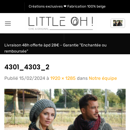
Passer
Créations exclusives ❤ Fabrication 100% belge
au
contenu
Livraison 48h offerte àpd 28€ - Garantie "Enchantée ou
remboursée"
4301_4303_2
Publié
15/02/2024
à
1920 × 1285
dans
Notre équipe