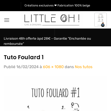
Passer
Créations exclusives ❤ Fabrication 100% belge
au
contenu
Livraison 48h offerte àpd 28€ - Garantie "Enchantée ou
remboursée"
Tuto Foulard 1
Publié
16/02/2024
à
606 × 1080
dans
Nos tutos