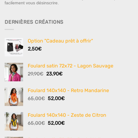
facilement vous désinscrire.
DERNIÈRES CRÉATIONS
Option "Cadeau prêt à offrir"
2,50
€
Foulard satin 72x72 - Lagon Sauvage
Le
Le
29,90
€
23,90
€
prix
prix
initial
actuel
Foulard 140x140 - Retro Mandarine
était :
est :
Le
Le
65,00
€
52,00
€
29,90€.
23,90€.
prix
prix
initial
actuel
Foulard 140x140 - Zeste de Citron
était :
est :
Le
Le
65,00
€
52,00
€
65,00€.
52,00€.
prix
prix
initial
actuel