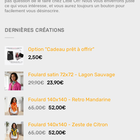
pas question de le faire chez Little Oh! Nous vous enverrons juste
ce qui vous intéresse, et vous aurez toujours un bouton pour
facilement vous désinscrire.
DERNIÈRES CRÉATIONS
Option "Cadeau prêt à offrir"
2,50
€
Foulard satin 72x72 - Lagon Sauvage
Le
Le
29,90
€
23,90
€
prix
prix
initial
actuel
Foulard 140x140 - Retro Mandarine
était :
est :
Le
Le
65,00
€
52,00
€
29,90€.
23,90€.
prix
prix
initial
actuel
Foulard 140x140 - Zeste de Citron
était :
est :
Le
Le
65,00
€
52,00
€
65,00€.
52,00€.
prix
prix