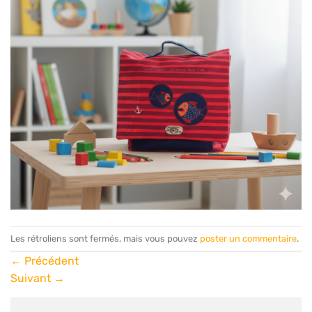
Les rétroliens sont fermés, mais vous pouvez
poster un commentaire
.
←
Précédent
Suivant
→