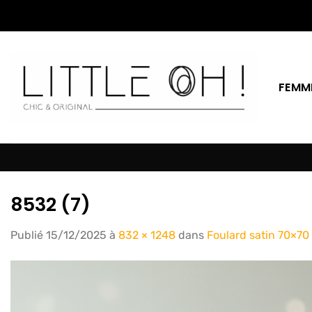
Passer
au
contenu
FEMM
8532 (7)
Publié
15/12/2025
à
832 × 1248
dans
Foulard satin 70×70