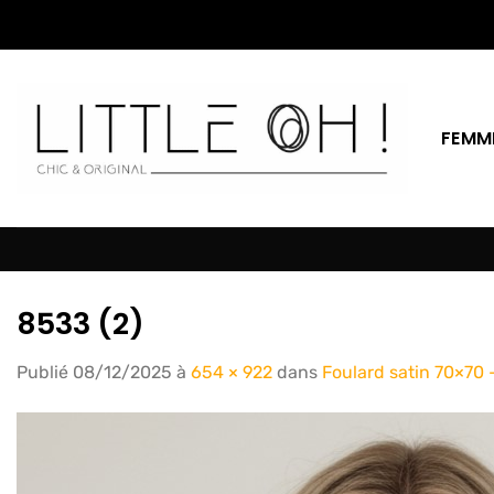
Passer
au
contenu
FEMM
8533 (2)
Publié
08/12/2025
à
654 × 922
dans
Foulard satin 70×70 