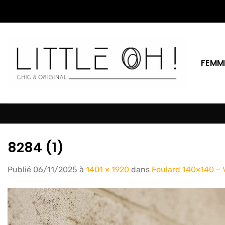
Passer
au
contenu
FEMM
8284 (1)
Publié
06/11/2025
à
1401 × 1920
dans
Foulard 140×140 – 