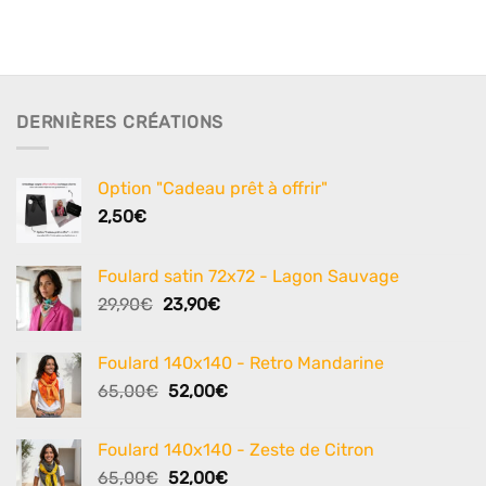
DERNIÈRES CRÉATIONS
Option "Cadeau prêt à offrir"
2,50
€
Foulard satin 72x72 - Lagon Sauvage
Le
Le
29,90
€
23,90
€
prix
prix
initial
actuel
Foulard 140x140 - Retro Mandarine
était :
est :
Le
Le
65,00
€
52,00
€
29,90€.
23,90€.
prix
prix
initial
actuel
Foulard 140x140 - Zeste de Citron
était :
est :
Le
Le
65,00
€
52,00
€
65,00€.
52,00€.