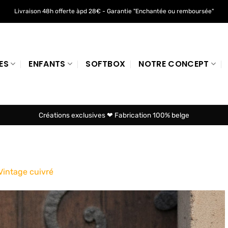
Livraison 48h offerte àpd 28€ - Garantie "Enchantée ou remboursée"
ES
ENFANTS
SOFTBOX
NOTRE CONCEPT
Créations exclusives ❤ Fabrication 100% belge
Vintage cuivré