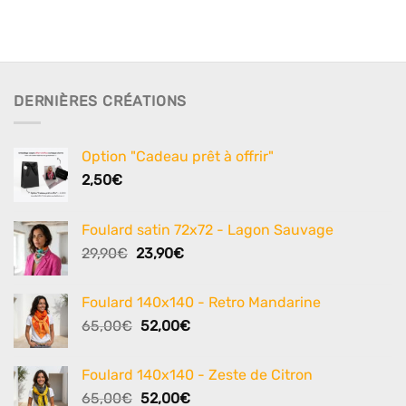
DERNIÈRES CRÉATIONS
Option "Cadeau prêt à offrir"
2,50
€
Foulard satin 72x72 - Lagon Sauvage
Le
Le
29,90
€
23,90
€
prix
prix
initial
actuel
Foulard 140x140 - Retro Mandarine
était :
est :
Le
Le
65,00
€
52,00
€
29,90€.
23,90€.
prix
prix
initial
actuel
Foulard 140x140 - Zeste de Citron
était :
est :
Le
Le
65,00
€
52,00
€
65,00€.
52,00€.