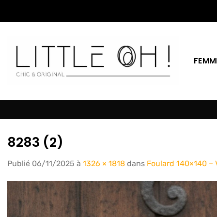
Passer
au
contenu
FEMM
8283 (2)
Publié
06/11/2025
à
1326 × 1818
dans
Foulard 140×140 – 