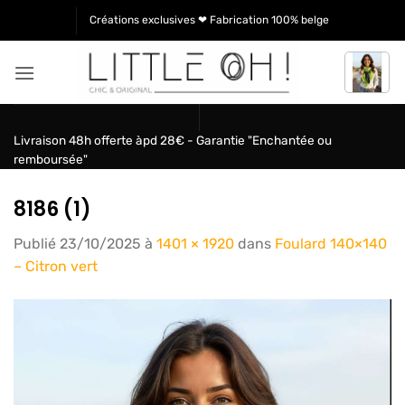
Passer
Créations exclusives ❤ Fabrication 100% belge
au
contenu
Livraison 48h offerte àpd 28€ - Garantie "Enchantée ou
remboursée"
8186 (1)
Publié
23/10/2025
à
1401 × 1920
dans
Foulard 140×140
– Citron vert