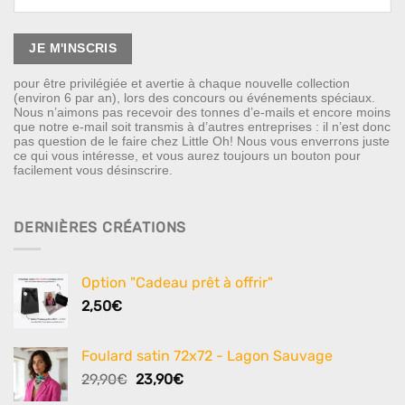
pour être privilégiée et avertie à chaque nouvelle collection
(environ 6 par an), lors des concours ou événements spéciaux.
Nous n’aimons pas recevoir des tonnes d’e-mails et encore moins
que notre e-mail soit transmis à d’autres entreprises : il n’est donc
pas question de le faire chez Little Oh! Nous vous enverrons juste
ce qui vous intéresse, et vous aurez toujours un bouton pour
facilement vous désinscrire.
DERNIÈRES CRÉATIONS
Option "Cadeau prêt à offrir"
2,50
€
Foulard satin 72x72 - Lagon Sauvage
Le
Le
29,90
€
23,90
€
prix
prix