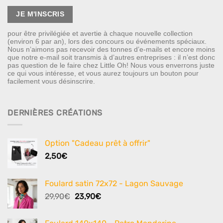
pour être privilégiée et avertie à chaque nouvelle collection
(environ 6 par an), lors des concours ou événements spéciaux.
Nous n’aimons pas recevoir des tonnes d’e-mails et encore moins
que notre e-mail soit transmis à d’autres entreprises : il n’est donc
pas question de le faire chez Little Oh! Nous vous enverrons juste
ce qui vous intéresse, et vous aurez toujours un bouton pour
facilement vous désinscrire.
DERNIÈRES CRÉATIONS
Option "Cadeau prêt à offrir"
2,50
€
Foulard satin 72x72 - Lagon Sauvage
Le
Le
29,90
€
23,90
€
prix
prix
initial
actuel