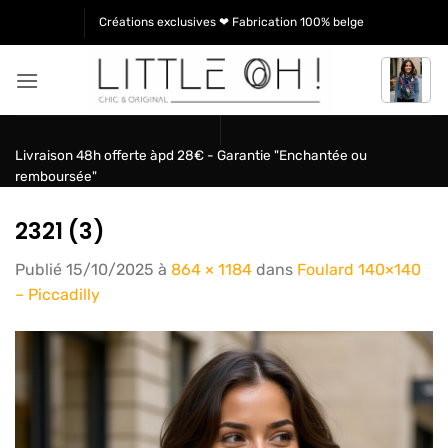
Passer
Créations exclusives ❤ Fabrication 100% belge
au
contenu
Livraison 48h offerte àpd 28€ - Garantie "Enchantée ou
remboursée"
2321 (3)
Publié
15/10/2025
à
864 × 1184
dans
Foulard 140×140
– Piccadilly