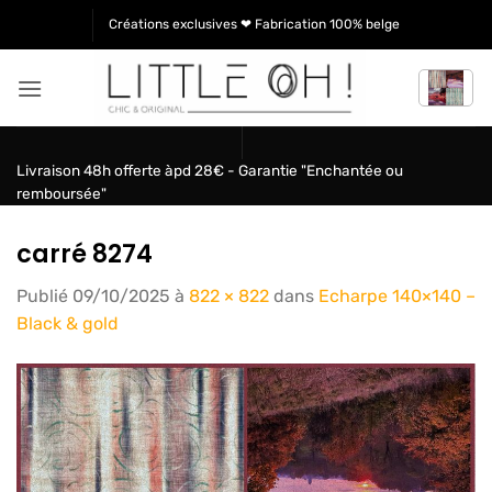
Passer
Créations exclusives ❤ Fabrication 100% belge
au
contenu
Livraison 48h offerte àpd 28€ - Garantie "Enchantée ou
remboursée"
carré 8274
Publié
09/10/2025
à
822 × 822
dans
Echarpe 140×140 –
Black & gold