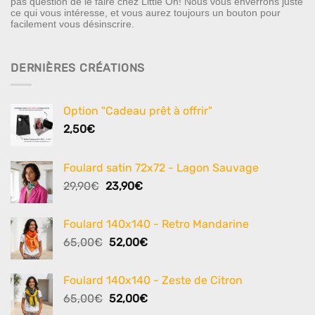
pas question de le faire chez Little Oh! Nous vous enverrons juste
ce qui vous intéresse, et vous aurez toujours un bouton pour
facilement vous désinscrire.
DERNIÈRES CRÉATIONS
Option "Cadeau prêt à offrir"
2,50
€
Foulard satin 72x72 - Lagon Sauvage
Le
Le
29,90
€
23,90
€
prix
prix
initial
actuel
Foulard 140x140 - Retro Mandarine
était :
est :
Le
Le
65,00
€
52,00
€
29,90€.
23,90€.
prix
prix
initial
actuel
Foulard 140x140 - Zeste de Citron
était :
est :
Le
Le
65,00
€
52,00
€
65,00€.
52,00€.
prix
prix